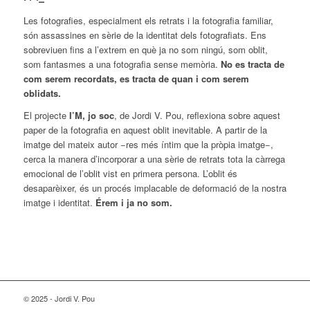
Les fotografies, especialment els retrats i la fotografia familiar,
són assassines en sèrie de la identitat dels fotografiats. Ens
sobreviuen fins a l’extrem en què ja no som ningú, som oblit,
som fantasmes a una fotografia sense memòria.
No es tracta de
com serem recordats, es tracta de quan i com serem
oblidats.
El projecte
I’M, jo soc
, de Jordi V. Pou, reflexiona sobre aquest
paper de la fotografia en aquest oblit inevitable. A partir de la
imatge del mateix autor −res més íntim que la pròpia imatge−,
cerca la manera d’incorporar a una sèrie de retrats tota la càrrega
emocional de l’oblit vist en primera persona. L’oblit és
desaparèixer, és un procés implacable de deformació de la nostra
imatge i identitat.
Érem i ja no som.
© 2025 - Jordi V. Pou