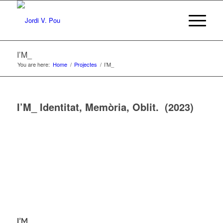
I’M_
You are here:
Home
/
Projectes
/
I’M_
I’M_ Identitat, Memòria, Oblit. (2023)
I’M_