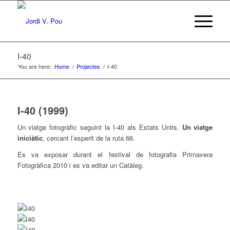
I-40
You are here:
Home
/
Projectes
/
I-40
I-40 (1999)
Un viatge fotogràfic seguint la I-40 als Estats Units.
Un viatge
iniciàtic
, cercant l’esperit de la ruta 66.
Es va exposar durant el festival de fotografia Primavera
Fotogràfica 2010 i es va editar un Catàleg.