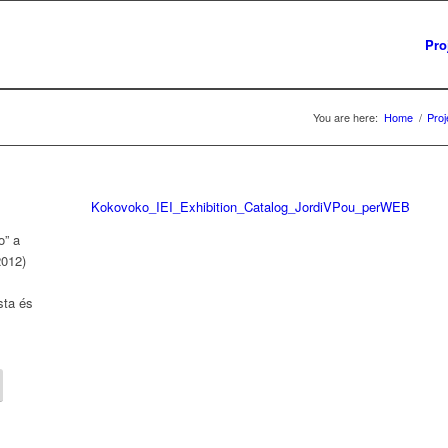
Pro
You are here:
Home
/
Proj
Kokovoko_IEI_Exhibition_Catalog_JordiVPou_perWEB
o” a
2012)
sta és