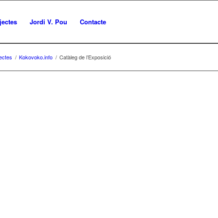
jectes
Jordi V. Pou
Contacte
ectes
/
Kokovoko.info
/
Catàleg de l’Exposició