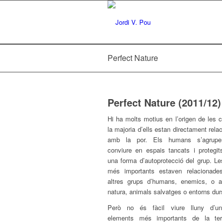
Perfect Nature
Perfect Nature (2011/12)
Hi ha molts motius en l’origen de les c
la majoria d’ells estan directament rela
amb la por. Els humans s’agrupe
conviure en espais tancats i protegi
una forma d’autoprotecció del grup. Le
més importants estaven relacionad
altres grups d’humans, enemics, o 
natura, animals salvatges o entorns dur
Però no és fàcil viure lluny d’u
elements més importants de la ter