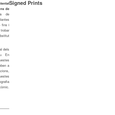
Signed Prints
entat
ins de
na de
lantes
 fins i
trobar
stitut
al dels
ou. En
estes
roben a
cions,
estes
grafia
còmic.