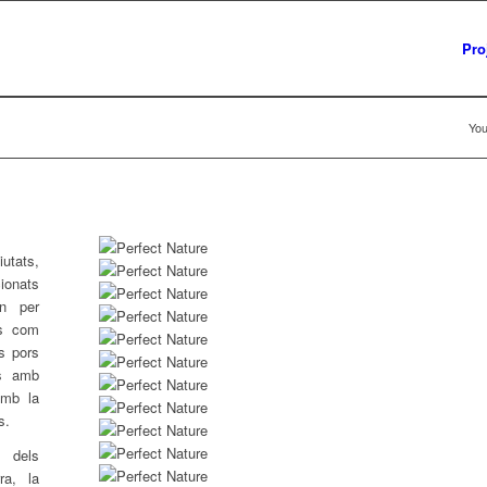
Pro
You
iutats,
cionats
n per
ts com
s pors
es amb
amb la
s.
n dels
ra, la