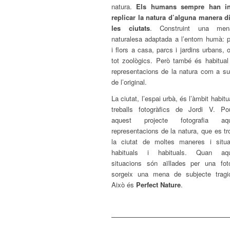
natura.
Els humans sempre han int
replicar la natura d’alguna manera d
les ciutats
. Construint una me
naturalesa adaptada a l’entorn humà: p
i flors a casa, parcs i jardins urbans, o
tot zoològics. Però també és habitual 
representacions de la natura com a sub
de l’original.
La ciutat, l’espai urbà, és l’àmbit habitu
treballs fotogràfics de Jordi V. P
aquest projecte fotografia aqu
representacions de la natura, que es t
la ciutat de moltes maneres i situa
habituals i habituals. Quan aqu
situacions són aïllades per una foto
sorgeix una mena de subjecte tragi
Això és
Perfect Nature
.