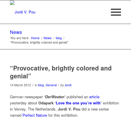
News
You are here:
Home
/
News
/
blog
/
“Provocative, brightly colored and genial”
“Provocative, brightly colored and
genial”
/
/
14 March 2012
in
blog
,
General
by
Jordi
German newspaper “
DerWesten
” published an
article
yesterday about
Odapark
“
Love the one you’re with
” exhibition
in Venray, The Netherlands.
Jordi V. Pou
did a new series
named
Perfect Nature
for this exhibition.