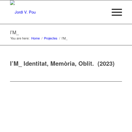
I’M_
You are here:
Home
/
Projectes
/
I’M_
I’M_ Identitat, Memòria, Oblit. (2023)